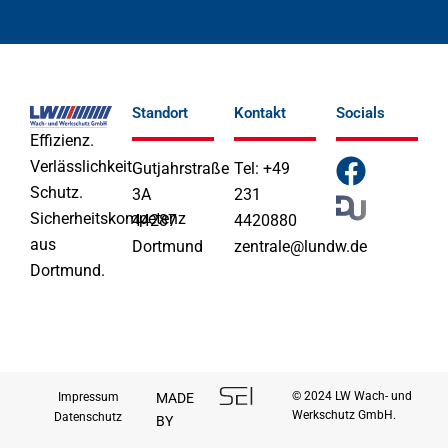
Standort
Kontakt
Socials
Effizienz.
F
Verlässlichkeit.
Gutjahrstraße
Tel: +49
a
Schutz.
3A
231
Sicherheitskompetenz
44287
4420880
c
aus
Dortmund
zentrale@lundw.de
e
Dortmund.
b
o
o
k
© 2024 LW Wach- und
Impressum
MADE
Werkschutz GmbH.
Datenschutz
BY