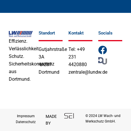
Standort
Kontakt
Socials
Effizienz.
F
Verlässlichkeit.
Gutjahrstraße
Tel: +49
a
Schutz.
3A
231
Sicherheitskompetenz
44287
4420880
c
aus
Dortmund
zentrale@lundw.de
e
Dortmund.
b
o
o
k
© 2024 LW Wach- und
Impressum
MADE
Werkschutz GmbH.
Datenschutz
BY